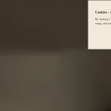
Cookies - 
By clicking “
usage, and ass