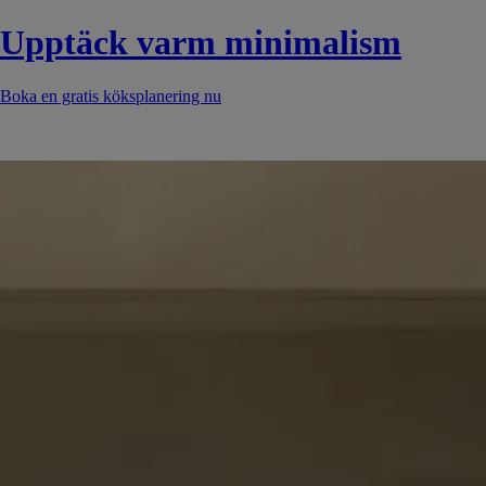
Upptäck varm minimalism
Boka en gratis köksplanering nu