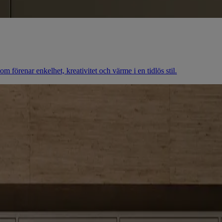
örenar enkelhet, kreativitet och värme i en tidlös stil.