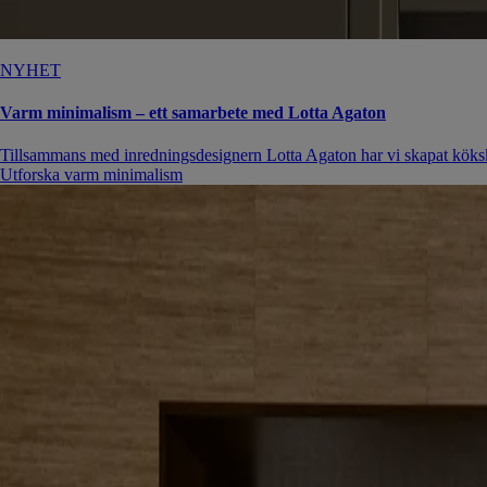
NYHET
Varm minimalism – ett samarbete med Lotta Agaton
Tillsammans med inredningsdesignern Lotta Agaton har vi skapat köksko
Utforska varm minimalism