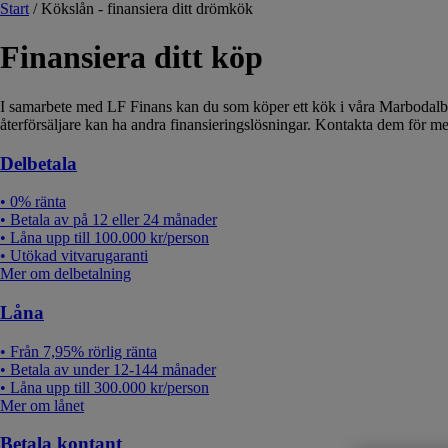
Start
/
Kökslån - finansiera ditt drömkök
Finansiera ditt köp
I samarbete med LF Finans kan du som köper ett kök i våra Marbodalbuti
återförsäljare kan ha andra finansieringslösningar. Kontakta dem för me
Delbetala
• 0% ränta
• Betala av på 12 eller 24 månader
• Låna upp till 100.000 kr/person
• Utökad vitvarugaranti
Mer om delbetalning
Låna
• Från 7,95% rörlig ränta
• Betala av under 12-144 månader
• Låna upp till 300.000 kr/person
Mer om lånet
Betala kontant