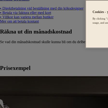
• Direktbetalning vid beställning med din köksdesigner
Cookies - 
• Betala via faktura eller med kort
• Villkor kan variera mellan butiker
By clicking “
Mer om att betala kontant
usage, and ass
Räkna ut din månadskostnad
Se vad din månadskostnad skulle kunna bli om du delbetalar eller lånar
Prisexempel