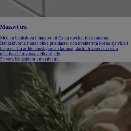
Massivt trä
Med en bänkskiva i massivt trä får du mycket för pengarna.
Bänkskivorna finns i olika prisklasser och kvalitetsträ kostar självklart
lite mer. Trä är lite känsligare än laminat, därför levererar vi våra
träskivor hårdvaxade eller oljade.
Se våra bänkskivor i massivt trä