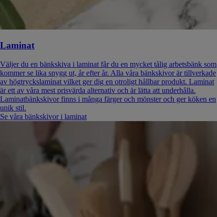
Laminat
Väljer du en bänkskiva i laminat får du en mycket tålig arbetsbänk som
kommer se lika snygg ut, år efter år. Alla våra bänkskivor är tillverkade
av högtryckslaminat vilket ger dig en otroligt hållbar produkt. Laminat
är ett av våra mest prisvärda alternativ och är lätta att underhålla.
Laminatbänkskivor finns i många färger och mönster och ger köken en
unik stil.
Se våra bänkskivor i laminat