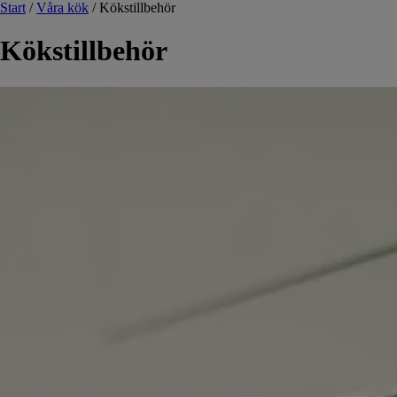
Start
/
Våra kök
/
Kökstillbehör
Kökstillbehör