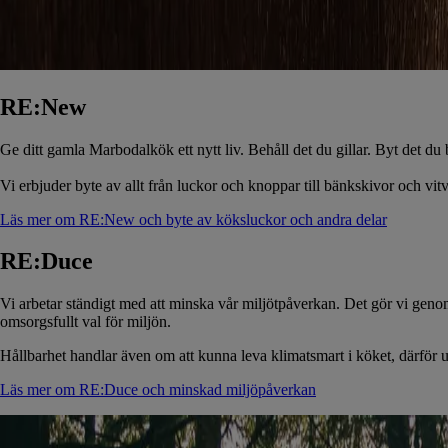
RE:New
Ge ditt gamla Marbodalkök ett nytt liv. Behåll det du gillar. Byt det du
Vi erbjuder byte av allt från luckor och knoppar till bänkskivor och vitva
Läs mer om RE:New och byte av köksluckor och andra delar
RE:Duce
Vi arbetar ständigt med att minska vår miljötpåverkan. Det gör vi genom
omsorgsfullt val för miljön.
Hållbarhet handlar även om att kunna leva klimatsmart i köket, därför ut
Läs mer om RE:Duce och minskad miljöpåverkan