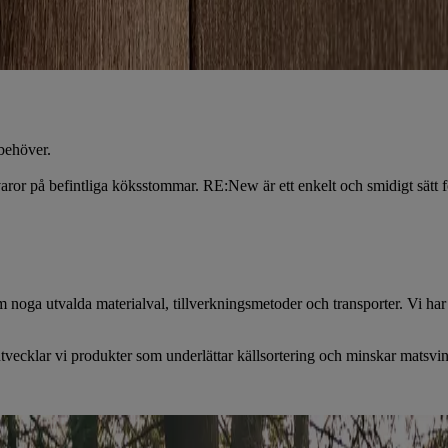
 behöver.
ror på befintliga köksstommar. RE:New är ett enkelt och smidigt sätt för d
 noga utvalda materialval, tillverkningsmetoder och transporter. Vi har
vecklar vi produkter som underlättar källsortering och minskar matsvinn -