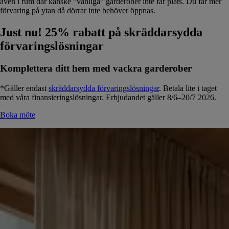
även i rum där kanske ”vanliga” garderober inte får plats. Du får mer
förvaring på ytan då dörrar inte behöver öppnas.
Just nu! 25% rabatt på skräddarsydda
förvaringslösningar
Komplettera ditt hem med vackra garderober
*Gäller endast
skräddarsydda förvaringslösningar
. Betala lite i taget
med våra finansieringslösningar. Erbjudandet gäller 8/6
–20/7
2026.
Boka möte