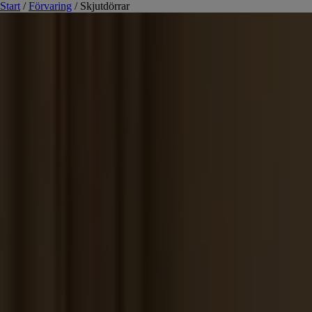
Start
/
Förvaring
/
Skjutdörrar