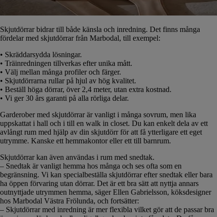
Skjutdörrar bidrar till både känsla och inredning. Det finns många
fördelar med skjutdörrar från Marbodal, till exempel:
• Skräddarsydda lösningar.
• Träinredningen tillverkas efter unika mått.
• Välj mellan många profiler och färger.
• Skjutdörrarna rullar på hjul av hög kvalitet.
• Beställ höga dörrar, över 2,4 meter, utan extra kostnad.
• Vi ger 30 års garanti på alla rörliga delar.
Garderober med skjutdörrar är vanligt i många sovrum, men lika
uppskattat i hall och i till en walk in closet. Du kan enkelt dela av ett
avlångt rum med hjälp av din skjutdörr för att få ytterligare ett eget
utrymme. Kanske ett hemmakontor eller ett till barnrum.
Skjutdörrar kan även användas i rum med snedtak.
– Snedtak är vanligt hemma hos många och ses ofta som en
begränsning. Vi kan specialbeställa skjutdörrar efter snedtak eller bara
ha öppen förvaring utan dörrar. Det är ett bra sätt att nyttja annars
outnyttjade utrymmen hemma, säger Ellen Gabrielsson, köksdesigner
hos Marbodal Västra Frölunda, och fortsätter:
– Skjutdörrar med inredning är mer flexibla vilket gör att de passar bra