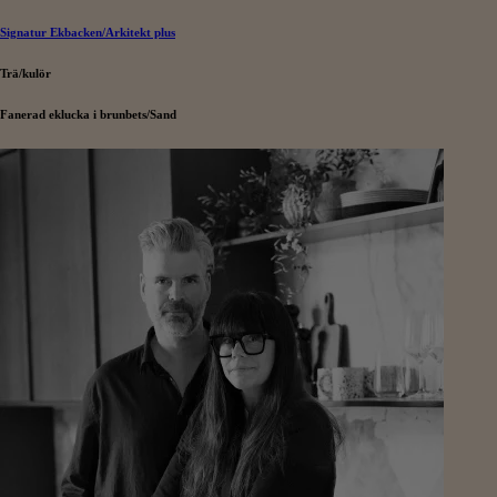
Signatur Ekbacken/Arkitekt plus
Trä/kulör
Fanerad eklucka i brunbets/Sand