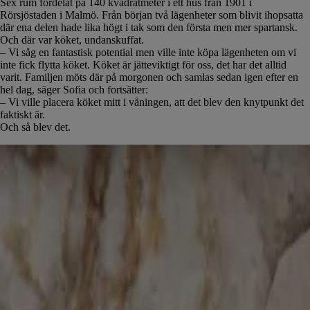
Sex rum fördelat på 140 kvadratmeter i ett hus från 1901 i
Rörsjöstaden i Malmö. Från början två lägenheter som blivit ihopsatta
där ena delen hade lika högt i tak som den första men mer spartansk.
Och där var köket, undanskuffat.
– Vi såg en fantastisk potential men ville inte köpa lägenheten om vi
inte fick flytta köket. Köket är jätteviktigt för oss, det har det alltid
varit. Familjen möts där på morgonen och samlas sedan igen efter en
hel dag, säger Sofia och fortsätter:
– Vi ville placera köket mitt i våningen, att det blev den knytpunkt det
faktiskt är.
Och så blev det.