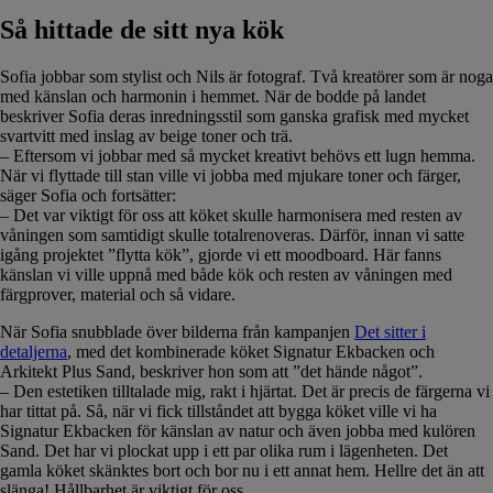
Så hittade de sitt nya kök
Sofia jobbar som stylist och Nils är fotograf. Två kreatörer som är noga
med känslan och harmonin i hemmet. När de bodde på landet
beskriver Sofia deras inredningsstil som ganska grafisk med mycket
svartvitt med inslag av beige toner och trä.
– Eftersom vi jobbar med så mycket kreativt behövs ett lugn hemma.
När vi flyttade till stan ville vi jobba med mjukare toner och färger,
säger Sofia och fortsätter:
– Det var viktigt för oss att köket skulle harmonisera med resten av
våningen som samtidigt skulle totalrenoveras. Därför, innan vi satte
igång projektet ”flytta kök”, gjorde vi ett moodboard. Här fanns
känslan vi ville uppnå med både kök och resten av våningen med
färgprover, material och så vidare.
När Sofia snubblade över bilderna från kampanjen
Det sitter i
detaljerna
, med det kombinerade köket Signatur Ekbacken och
Arkitekt Plus Sand, beskriver hon som att ”det hände något”.
– Den estetiken tilltalade mig, rakt i hjärtat. Det är precis de färgerna vi
har tittat på. Så, när vi fick tillståndet att bygga köket ville vi ha
Signatur Ekbacken för känslan av natur och även jobba med kulören
Sand. Det har vi plockat upp i ett par olika rum i lägenheten. Det
gamla köket skänktes bort och bor nu i ett annat hem. Hellre det än att
slänga! Hållbarhet är viktigt för oss.