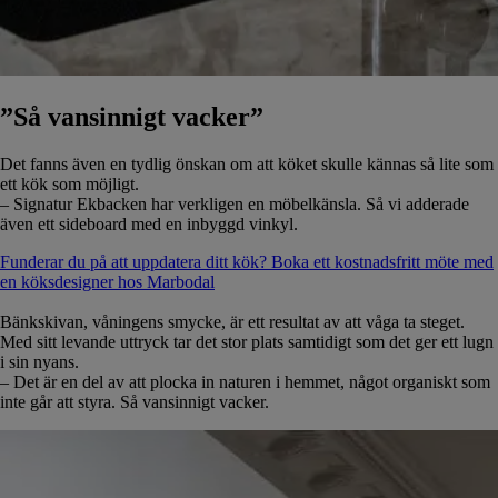
”Så vansinnigt vacker”
Det fanns även en tydlig önskan om att köket skulle kännas så lite som
ett kök som möjligt.
– Signatur Ekbacken har verkligen en möbelkänsla. Så vi adderade
även ett sideboard med en inbyggd vinkyl.
Funderar du på att uppdatera ditt kök? Boka ett kostnadsfritt möte med
en köksdesigner hos Marbodal
Bänkskivan, våningens smycke, är ett resultat av att våga ta steget.
Med sitt levande uttryck tar det stor plats samtidigt som det ger ett lugn
i sin nyans.
– Det är en del av att plocka in naturen i hemmet, något organiskt som
inte går att styra. Så vansinnigt vacker.