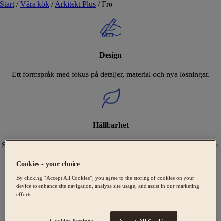
Start
/
Våra kök
/
Arkitekt Plus
/
Frö
Design
Ett formspråk med fokus på detaljer, material och nya lösningar.
Hållbarhet
Sveriges bredaste utbud av Svanenmärkta kök, tillverkade i Tidaholm.
Cookies - your choice
By clicking “Accept All Cookies”, you agree to the storing of cookies on your
device to enhance site navigation, analyze site usage, and assist in our marketing
Expertis
efforts.
Vi hjälper dig att skapa ditt unika kök från design till montering.
Cookies Settings
Accept All Cookies