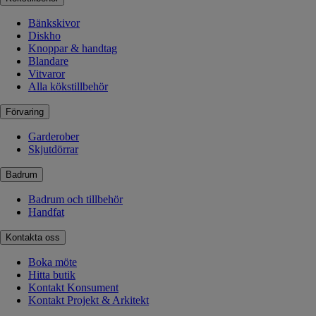
Bänkskivor
Diskho
Knoppar & handtag
Blandare
Vitvaror
Alla kökstillbehör
Förvaring
Garderober
Skjutdörrar
Badrum
Badrum och tillbehör
Handfat
Kontakta oss
Boka möte
Hitta butik
Kontakt Konsument
Kontakt Projekt & Arkitekt