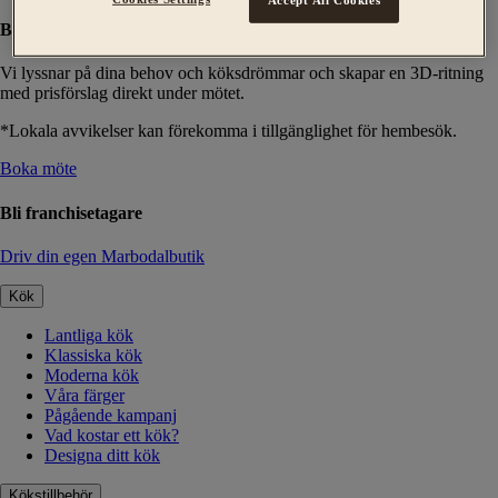
Boka ett möte med en köksdesigner
Vi lyssnar på dina behov och köksdrömmar och skapar en 3D-ritning
med prisförslag direkt under mötet.
*Lokala avvikelser kan förekomma i tillgänglighet för hembesök.
Boka möte
Bli franchisetagare
Driv din egen Marbodalbutik
Kök
Lantliga kök
Klassiska kök
Moderna kök
Våra färger
Pågående kampanj
Vad kostar ett kök?
Designa ditt kök
Kökstillbehör