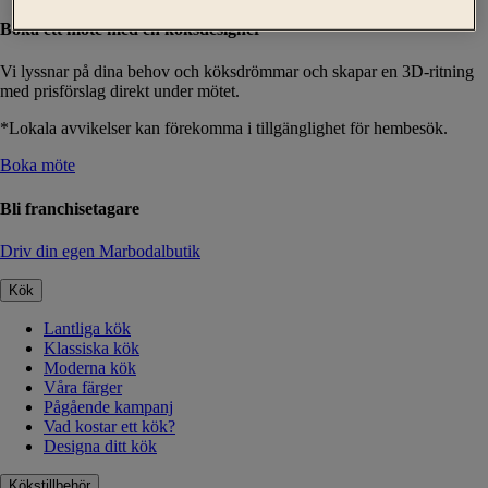
Boka ett möte med en köksdesigner
Vi lyssnar på dina behov och köksdrömmar och skapar en 3D-ritning
med prisförslag direkt under mötet.
*Lokala avvikelser kan förekomma i tillgänglighet för hembesök.
Boka möte
Bli franchisetagare
Driv din egen Marbodalbutik
Kök
Lantliga kök
Klassiska kök
Moderna kök
Våra färger
Pågående kampanj
Vad kostar ett kök?
Designa ditt kök
Kökstillbehör