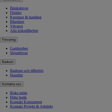
Bänkskivor
Diskho
Knoppar & handtag
Blandare
Vitvaror
Alla kökstillbehör
Förvaring
Garderober
Skjutdörrar
Badrum
Badrum och tillbehör
Handfat
Kontakta oss
Boka möte
Hitta butik
Kontakt Konsument
Kontakt Projekt & Arkitekt