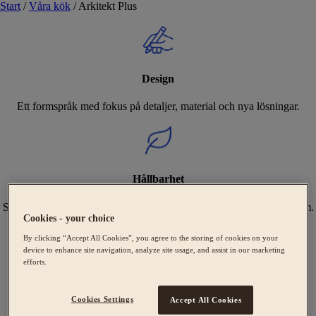
Start
/
Våra kök
/
Arkitekt Plus
Design
Ett formspråk med fokus på detaljer, material och nya lösningar.
Hållbarhet
Sveriges bredaste utbud av Svanenmärkta kök, tillverkade i Tidaholm.
Cookies - your choice
By clicking “Accept All Cookies”, you agree to the storing of cookies on your
device to enhance site navigation, analyze site usage, and assist in our marketing
efforts.
Expertis
Cookies Settings
Accept All Cookies
Vi hjälper dig att skapa ditt unika kök från design till montering.