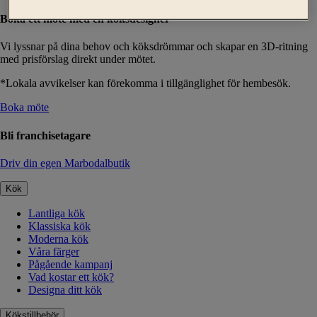
Boka ett möte med en köksdesigner
Vi lyssnar på dina behov och köksdrömmar och skapar en 3D-ritning
med prisförslag direkt under mötet.
*Lokala avvikelser kan förekomma i tillgänglighet för hembesök.
Boka möte
Bli franchisetagare
Driv din egen Marbodalbutik
Kök
Lantliga kök
Klassiska kök
Moderna kök
Våra färger
Pågående kampanj
Vad kostar ett kök?
Designa ditt kök
Kökstillbehör