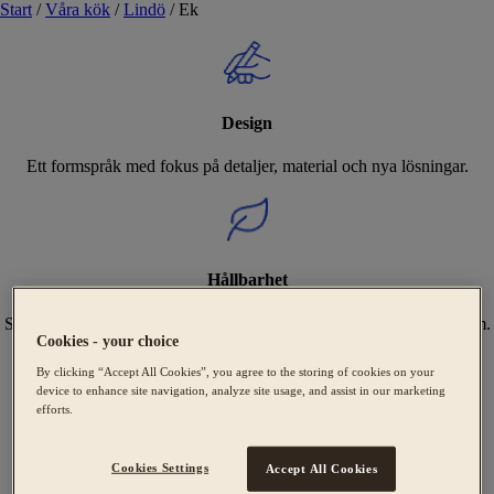
Start
/
Våra kök
/
Lindö
/
Ek
Design
Ett formspråk med fokus på detaljer, material och nya lösningar.
Hållbarhet
Sveriges bredaste utbud av Svanenmärkta kök, tillverkade i Tidaholm.
Cookies - your choice
By clicking “Accept All Cookies”, you agree to the storing of cookies on your
device to enhance site navigation, analyze site usage, and assist in our marketing
efforts.
Expertis
Cookies Settings
Accept All Cookies
Vi hjälper dig att skapa ditt unika kök från design till montering.