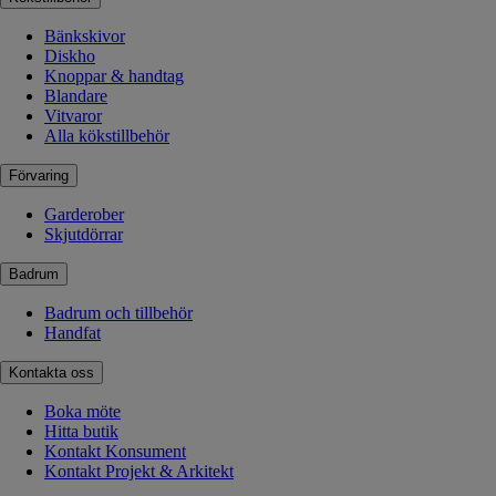
Bänkskivor
Diskho
Knoppar & handtag
Blandare
Vitvaror
Alla kökstillbehör
Förvaring
Garderober
Skjutdörrar
Badrum
Badrum och tillbehör
Handfat
Kontakta oss
Boka möte
Hitta butik
Kontakt Konsument
Kontakt Projekt & Arkitekt