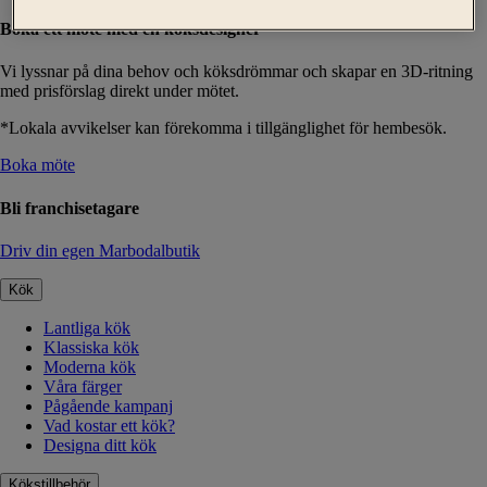
Boka ett möte med en köksdesigner
Vi lyssnar på dina behov och köksdrömmar och skapar en 3D-ritning
med prisförslag direkt under mötet.
*Lokala avvikelser kan förekomma i tillgänglighet för hembesök.
Boka möte
Bli franchisetagare
Driv din egen Marbodalbutik
Kök
Lantliga kök
Klassiska kök
Moderna kök
Våra färger
Pågående kampanj
Vad kostar ett kök?
Designa ditt kök
Kökstillbehör