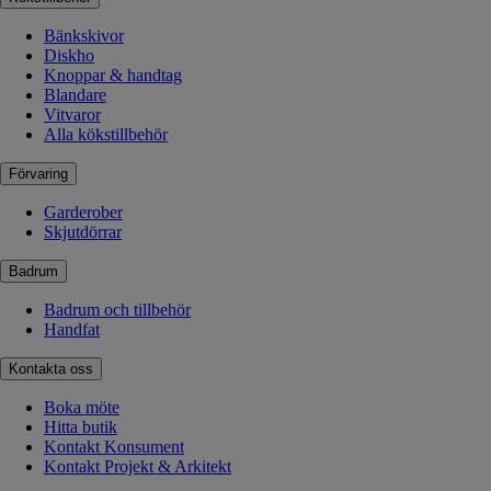
Bänkskivor
Diskho
Knoppar & handtag
Blandare
Vitvaror
Alla kökstillbehör
Förvaring
Garderober
Skjutdörrar
Badrum
Badrum och tillbehör
Handfat
Kontakta oss
Boka möte
Hitta butik
Kontakt Konsument
Kontakt Projekt & Arkitekt