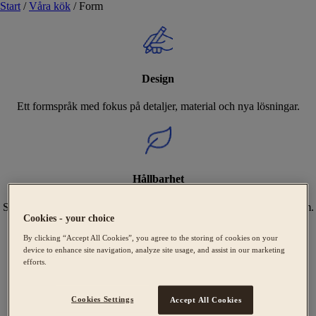
Start
/
Våra kök
/
Form
Design
Ett formspråk med fokus på detaljer, material och nya lösningar.
Hållbarhet
Sveriges bredaste utbud av Svanenmärkta kök, tillverkade i Tidaholm.
Cookies - your choice
By clicking “Accept All Cookies”, you agree to the storing of cookies on your
device to enhance site navigation, analyze site usage, and assist in our marketing
efforts.
Expertis
Cookies Settings
Accept All Cookies
Vi hjälper dig att skapa ditt unika kök från design till montering.