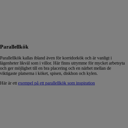
Parallellkök
Parallellkök kallas ibland även för korridorkök och är vanligt i
lägenheter likväl som i villor. Här finns utrymme för mycket arbetsyta
och ger möjlighet till en bra placering och en närhet mellan de
viktigaste platserna i köket, spisen, diskhon och kylen.
Här är ett
exempel på ett parallellkök som inspiration