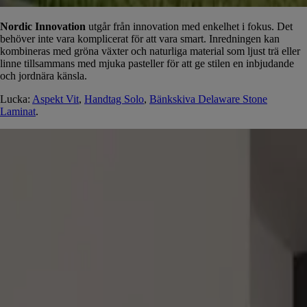
Nordic Innovation
utgår från innovation med enkelhet i fokus. Det
behöver inte vara komplicerat för att vara smart. Inredningen kan
kombineras med gröna växter och naturliga material som ljust trä eller
linne tillsammans med mjuka pasteller för att ge stilen en inbjudande
och jordnära känsla.
Lucka:
Aspekt Vit
,
Handtag Solo
,
Bänkskiva Delaware Stone
Laminat
.