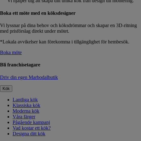
Vi hjälper dig att skapa ditt unika kök från design till montering.
Boka ett möte med en köksdesigner
Vi lyssnar på dina behov och köksdrömmar och skapar en 3D-ritning
med prisförslag direkt under mötet.
*Lokala avvikelser kan förekomma i tillgänglighet för hembesök.
Boka möte
Bli franchisetagare
Driv din egen Marbodalbutik
Kök
Lantliga kök
Klassiska kök
Moderna kök
Våra färger
Pågående kampanj
Vad kostar ett kök?
Designa ditt kök