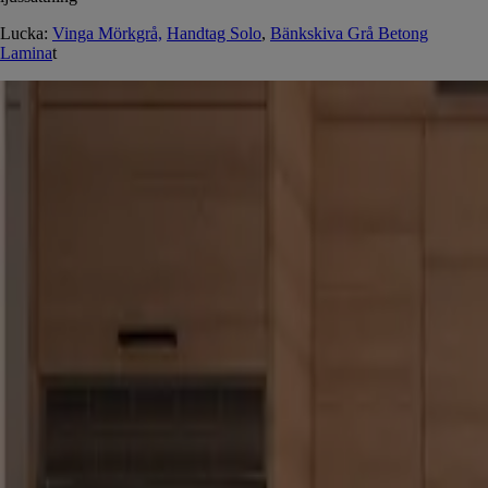
Lucka:
Vinga Mörkgrå,
Handtag Solo
,
Bänkskiva Grå Betong
Lamina
t