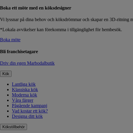
Boka ett möte med en köksdesigner
Vi lyssnar på dina behov och köksdrömmar och skapar en 3D-ritning me
*Lokala avvikelser kan förekomma i tillgänglighet för hembesök.
Boka möte
Bli franchisetagare
Driv din egen Marbodalbutik
Kök
Lantliga kök
Klassiska kök
Moderna kök
Våra färger
Pågående kampanj
Vad kostar ett kök?
Designa ditt kök
Kökstillbehör