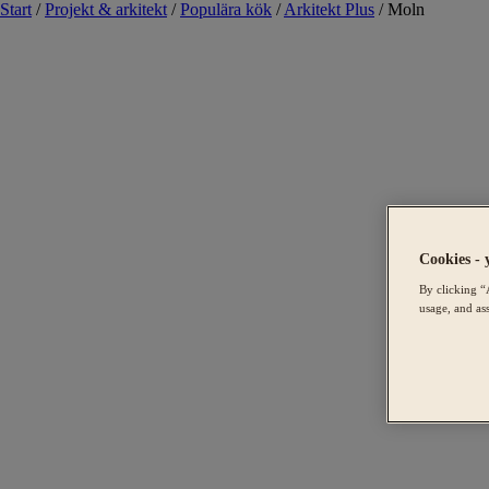
Start
/
Projekt & arkitekt
/
Populära kök
/
Arkitekt Plus
/
Moln
Cookies - 
By clicking “
usage, and ass