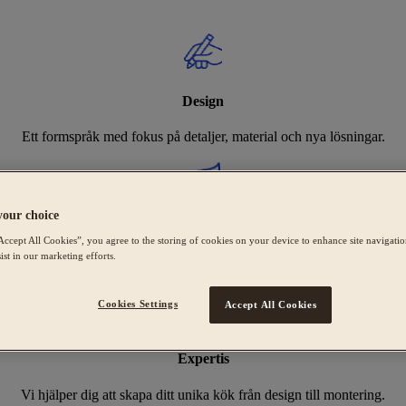
Design
Ett formspråk med fokus på detaljer, material och nya lösningar.
your choice
Hållbarhet
Accept All Cookies”, you agree to the storing of cookies on your device to enhance site navigation
ist in our marketing efforts.
Sveriges bredaste utbud av Svanenmärkta kök, tillverkade i Tidaholm.
Cookies Settings
Accept All Cookies
Expertis
Vi hjälper dig att skapa ditt unika kök från design till montering.