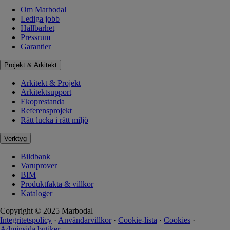
Om Marbodal
Lediga jobb
Hållbarhet
Pressrum
Garantier
Projekt & Arkitekt
Arkitekt & Projekt
Arkitektsupport
Ekoprestanda
Referensprojekt
Rätt lucka i rätt miljö
Verktyg
Bildbank
Varuprover
BIM
Produktfakta & villkor
Kataloger
Copyright © 2025 Marbodal
Integritetspolicy
·
Användarvillkor
·
Cookie-lista
·
Cookies
·
Adminsida butiker