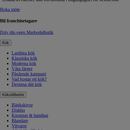
Boka möte
Bli franchisetagare
Driv din egen Marbodalbutik
Kök
Lantliga kök
Klassiska kök
Moderna kök
Våra färger
Pågående kampanj
Vad kostar ett kök?
Designa ditt kök
Kökstillbehör
Bänkskivor
Diskho
Knoppar & handtag
Blandare
Vitvaror