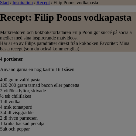
Start
/
Inspiration
/
Recept
/
Filip Poons vodkapasta
Recept: Filip Poons vodkapasta
Matkreatören och kokboksförfattaren Filip Poon gör succé på sociala
medier med sina inspirerande matvideos.
Här är en av Filips paradrätter direkt från kokboken Favoriter: Mina
bästa recept (som du också kommer gilla).
4 portioner
Använd gärna en hög kastrull till såsen
400 gram valfri pasta
120-200 gram tärnad bacon eller pancetta
2 vitlöksklyftor, skivade
½ tsk chiliflakes
1 dl vodka
4 msk tomatpuré
3-4 dl vispgrädde
2 dl riven parmesan
1 kruka hackad persilja
Salt och peppar