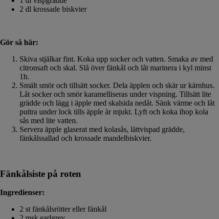
1 dl vispgrädde
2 dl krossade biskvier
Gör så här:
Skiva stjälkar fint. Koka upp socker och vatten. Smaka av med
citronsaft och skal. Slå över fänkål och låt marinera i kyl minst
1h.
Smält smör och tillsätt socker. Dela äpplen och skär ur kärnhus.
Låt socker och smör karamelliseras under vispning. Tillsätt lite
grädde och lägg i äpple med skalsida nedåt. Sänk värme och låt
puttra under lock tills äpple är mjukt. Lyft och koka ihop kola
sås med lite vatten.
Servera äpple glaserat med kolasås, lättvispad grädde,
fänkålssallad och krossade mandelbiskvier.
Fänkålsiste på roten
Ingredienser:
2 st fänkålsrötter eller fänkål
2 msk earlgrey