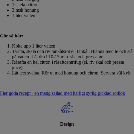
1 st eko citron
3 msk honung
1 liter vatten
Gör så här:
Koka upp 1 liter vatten.
Tvätta, skala och riv fänkålsrot el. fänkål. Blanda med te och slå
på vatten. Låt dra i 10-15 min. sila och pressa ur.
Råsafta en hel citron i råsaftcentrifug (el. riv skal och pressa
juice).
Låt teet svalna. Rör ut med honung och citron. Servera väl kylt.
Fler goda recept - en matig sallad med härligt syrlig picklad rödlök
Design