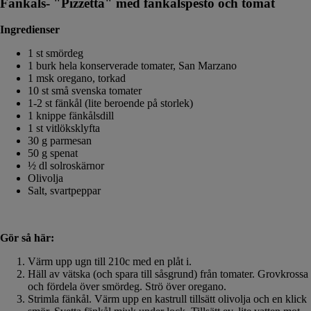
Fänkåls- "Pizzetta" med fänkålspesto och tomat
Ingredienser
1 st smördeg
1 burk hela konserverade tomater, San Marzano
1 msk oregano, torkad
10 st små svenska tomater
1-2 st fänkål (lite beroende på storlek)
1 knippe fänkålsdill
1 st vitlöksklyfta
30 g parmesan
50 g spenat
½ dl solroskärnor
Olivolja
Salt, svartpeppar
Gör så här:
Värm upp ugn till 210c med en plåt i.
Häll av vätska (och spara till såsgrund) från tomater. Grovkrossa
och fördela över smördeg. Strö över oregano.
Strimla fänkål. Värm upp en kastrull tillsätt olivolja och en klick