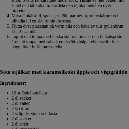
smör. Svetta fänkål mjuk under lock. Tillsätt ev. lite vatten mot
slutet och låt koka in. Fördela den mjuka fänkålen över
pizzettan.
Mixa fänkålsdill, spenat, vitlök, parmesan, solroskärnor och
olivolja till en slät rinnig dressing.
Flytta över pizzettan på varm plåt och baka av tills gyllenbrun
ca. 10-13 min.
Tag ut och toppa med färska skurna tomater och fänkålspesto.
Gott att toppa med sallad, en skvätt vinäger eller varför inte
några bitar buffelmozzarella.
Söta stjälkar med karamellkokt äpple och vispgrädde
Ingredienser:
10 st fänkålsstjälkar
2 dl socker
2 dl vatten
2 st citron
2 st äpple, stora och fasta
2 dl socker
2 dl smör