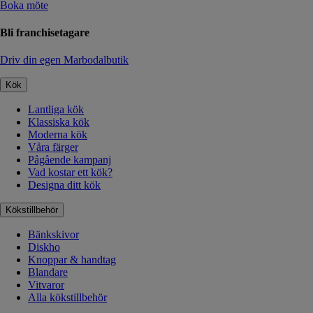
Boka möte
Bli franchisetagare
Driv din egen Marbodalbutik
Kök
Lantliga kök
Klassiska kök
Moderna kök
Våra färger
Pågående kampanj
Vad kostar ett kök?
Designa ditt kök
Kökstillbehör
Bänkskivor
Diskho
Knoppar & handtag
Blandare
Vitvaror
Alla kökstillbehör