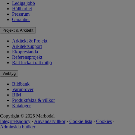
Lediga jobb
Hållbarhet
Pressrum
Garantier
Projekt & Arkitekt
Arkitekt & Projekt
Arkitektsupport
Ekoprestanda
Referensprojekt
Rätt lucka i rätt miljö
Verktyg
Bildbank
Varuprover
BIM
Produktfakta & villkor
Kataloger
Copyright © 2025 Marbodal
Integritetspolicy
·
Användarvillkor
·
Cookie-lista
·
Cookies
·
Adminsida butiker