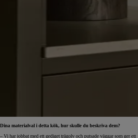
Dina materialval i detta kök, hur skulle du beskriva dem?
– Vi har jobbat med ett gediget trägolv och putsade väggar som ger ett