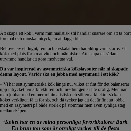
Att skapa ett kök i varm minimalistisk stil handlar snarare om att ta bort
föremål och minska intryck, än att lägga till.
Behovet av ett lugnt, rent och avskalat hem har aldrig varit större. Ett
kök med plats för kreativitet och människor. Att skapa ett sådant
utrymme handlar att göra medvetna val.
Du var inspirerad av asymmetriska kökslayouter när ni skapade
denna layout. Varför ska en jobba med asymmetri i ett kök?
– Vi har sett symmetriska kök länge nu, vilket är fint för det balanserar
upp intrycket när arkitekturen och inredningen är lite orolig. Men när
man jobbar med en mer minimalistisk och stilren arkitektur så kan
köket verkligen få ta för sig och då tycker jag att det är fint att jobba
med en assymetri på både storlek på stommar men även synliga stag
mellan skåpen.
“Köket har en av mina personliga favoritkulörer Bark.
En brun ton som är otroligt vacker till de flesta