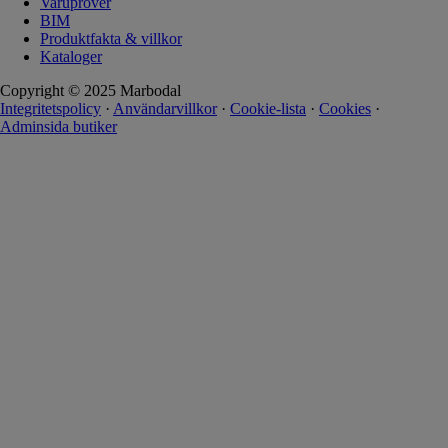
Varuprover
BIM
Produktfakta & villkor
Kataloger
Copyright © 2025 Marbodal
Integritetspolicy
·
Användarvillkor
·
Cookie-lista
·
Cookies
·
Adminsida butiker