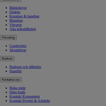
Bänkskivor
Diskho
Knoppar & handtag
Blandare
Vitvaror
Alla kökstillbehör
Förvaring
Garderober
Skjutdörrar
Badrum
Badrum och tillbehör
Handfat
Kontakta oss
Boka möte
Hitta butik
Kontakt Konsument
Kontakt Projekt & Arkitekt