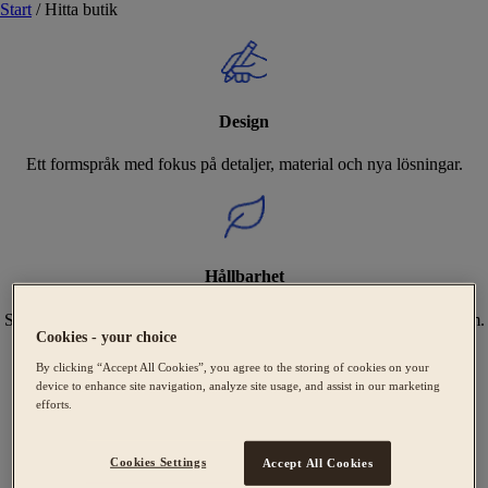
Start
/
Hitta butik
Design
Ett formspråk med fokus på detaljer, material och nya lösningar.
Hållbarhet
Sveriges bredaste utbud av Svanenmärkta kök, tillverkade i Tidaholm.
Cookies - your choice
By clicking “Accept All Cookies”, you agree to the storing of cookies on your
device to enhance site navigation, analyze site usage, and assist in our marketing
efforts.
Expertis
Cookies Settings
Accept All Cookies
Vi hjälper dig att skapa ditt unika kök från design till montering.