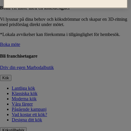
Boka ett möte med en köksdesigner
Vi lyssnar på dina behov och köksdrömmar och skapar en 3D-ritning
med prisförslag direkt under mötet.
*Lokala avvikelser kan förekomma i tillgänglighet för hembesök.
Boka möte
Bli franchisetagare
Driv din egen Marbodalbutik
Kök
Lantliga kök
Klassiska kök
Moderna kök
Våra färger
Pågående kampanj
Vad kostar ett kök?
Designa ditt kök
Kökstillbehör