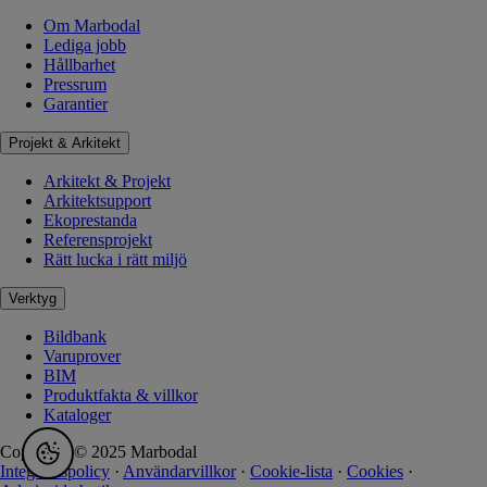
Om Marbodal
Lediga jobb
Hållbarhet
Pressrum
Garantier
Projekt & Arkitekt
Arkitekt & Projekt
Arkitektsupport
Ekoprestanda
Referensprojekt
Rätt lucka i rätt miljö
Verktyg
Bildbank
Varuprover
BIM
Produktfakta & villkor
Kataloger
Copyright © 2025 Marbodal
Integritetspolicy
·
Användarvillkor
·
Cookie-lista
·
Cookies
·