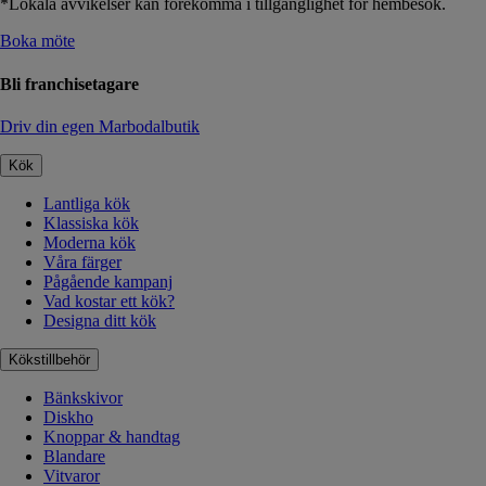
*Lokala avvikelser kan förekomma i tillgänglighet för hembesök.
Boka möte
Bli franchisetagare
Driv din egen Marbodalbutik
Kök
Lantliga kök
Klassiska kök
Moderna kök
Våra färger
Pågående kampanj
Vad kostar ett kök?
Designa ditt kök
Kökstillbehör
Bänkskivor
Diskho
Knoppar & handtag
Blandare
Vitvaror