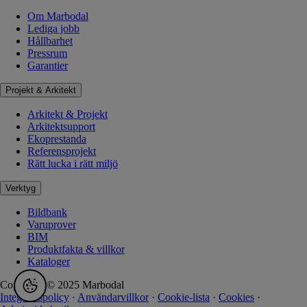
Om Marbodal
Lediga jobb
Hållbarhet
Pressrum
Garantier
Projekt & Arkitekt
Arkitekt & Projekt
Arkitektsupport
Ekoprestanda
Referensprojekt
Rätt lucka i rätt miljö
Verktyg
Bildbank
Varuprover
BIM
Produktfakta & villkor
Kataloger
Copyright © 2025 Marbodal
Integritetspolicy
·
Användarvillkor
·
Cookie-lista
·
Cookies
·