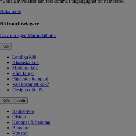
*Lokala avvikelser kan förekomma i tillgänglighet för hembesök.
Boka möte
Bli franchisetagare
Driv din egen Marbodalbutik
Kök
Lantliga kök
Klassiska kök
Moderna kök
Våra färger
Pågående kampanj
Vad kostar ett kök?
Designa ditt kök
Kökstillbehör
Bänkskivor
Diskho
Knoppar & handtag
Blandare
Vitvaror