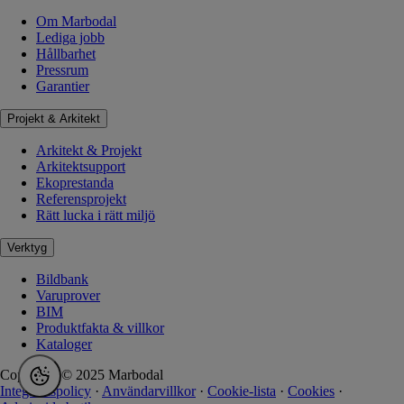
Om Marbodal
Lediga jobb
Hållbarhet
Pressrum
Garantier
Projekt & Arkitekt
Arkitekt & Projekt
Arkitektsupport
Ekoprestanda
Referensprojekt
Rätt lucka i rätt miljö
Verktyg
Bildbank
Varuprover
BIM
Produktfakta & villkor
Kataloger
Copyright © 2025 Marbodal
Integritetspolicy
·
Användarvillkor
·
Cookie-lista
·
Cookies
·