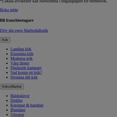
*Lokala avvikelser kan förekomma i tillgänglighet för hembesök.
Boka möte
Bli franchisetagare
Driv din egen Marbodalbutik
Kök
Lantliga kök
Klassiska kök
Moderna kök
Våra färger
Pågående kampanj
Vad kostar ett kök?
Designa ditt kök
Kökstillbehör
Bänkskivor
Diskho
Knoppar & handtag
Blandare
Vitvaror