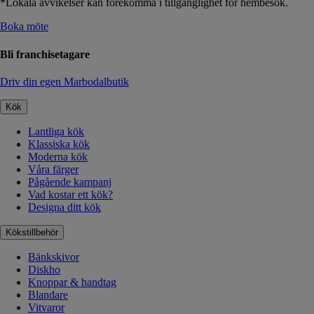
*Lokala avvikelser kan förekomma i tillgänglighet för hembesök.
Boka möte
Bli franchisetagare
Driv din egen Marbodalbutik
Kök
Lantliga kök
Klassiska kök
Moderna kök
Våra färger
Pågående kampanj
Vad kostar ett kök?
Designa ditt kök
Kökstillbehör
Bänkskivor
Diskho
Knoppar & handtag
Blandare
Vitvaror