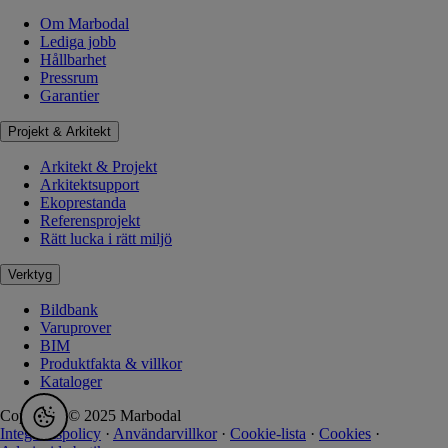
Om Marbodal
Lediga jobb
Hållbarhet
Pressrum
Garantier
Projekt & Arkitekt
Arkitekt & Projekt
Arkitektsupport
Ekoprestanda
Referensprojekt
Rätt lucka i rätt miljö
Verktyg
Bildbank
Varuprover
BIM
Produktfakta & villkor
Kataloger
Copyright © 2025 Marbodal
Integritetspolicy
·
Användarvillkor
·
Cookie-lista
·
Cookies
·