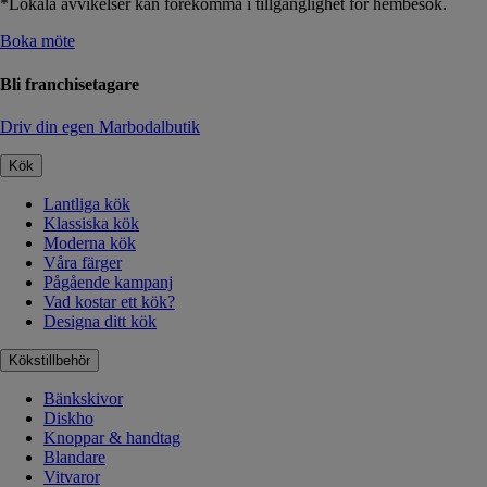
*Lokala avvikelser kan förekomma i tillgänglighet för hembesök.
Boka möte
Bli franchisetagare
Driv din egen Marbodalbutik
Kök
Lantliga kök
Klassiska kök
Moderna kök
Våra färger
Pågående kampanj
Vad kostar ett kök?
Designa ditt kök
Kökstillbehör
Bänkskivor
Diskho
Knoppar & handtag
Blandare
Vitvaror