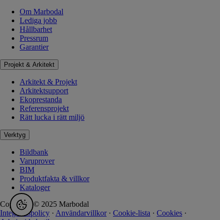
Om Marbodal
Lediga jobb
Hållbarhet
Pressrum
Garantier
Projekt & Arkitekt
Arkitekt & Projekt
Arkitektsupport
Ekoprestanda
Referensprojekt
Rätt lucka i rätt miljö
Verktyg
Bildbank
Varuprover
BIM
Produktfakta & villkor
Kataloger
Copyright © 2025 Marbodal
Integritetspolicy
·
Användarvillkor
·
Cookie-lista
·
Cookies
·