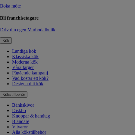
Boka möte
Bli franchisetagare
Driv din egen Marbodalbutik
Kök
Lantliga kök
Klassiska kök
Moderna kök
Våra färger
Pågående kampanj
Vad kostar ett kök?
Designa ditt kök
Kökstillbehör
Bänkskivor
Diskho
Knoppar & handtag
Blandare
Vitvaror
Alla kökstillbehör