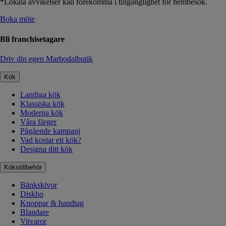
*Lokala avvikelser kan förekomma i tillgänglighet för hembesök.
Boka möte
Bli franchisetagare
Driv din egen Marbodalbutik
Kök
Lantliga kök
Klassiska kök
Moderna kök
Våra färger
Pågående kampanj
Vad kostar ett kök?
Designa ditt kök
Kökstillbehör
Bänkskivor
Diskho
Knoppar & handtag
Blandare
Vitvaror