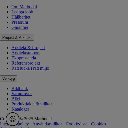
Om Marbodal
Lediga jobb
Hållbarhet
Pressrum
Garantier
Projekt & Arkitekt
Arkitekt & Projekt
Arkitektsupport
Ekoprestanda
Referensprojekt
Rätt lucka i rätt miljö
Verktyg
Bildbank
Varuprover
BIM
Produktfakta & villkor
Kataloger
Copyright © 2025 Marbodal
Integritetspolicy
·
Användarvillkor
·
Cookie-lista
·
Cookies
·