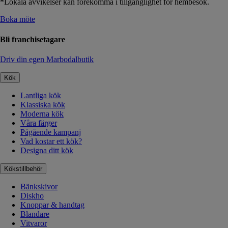
*Lokala avvikelser kan förekomma i tillgänglighet för hembesök.
Boka möte
Bli franchisetagare
Driv din egen Marbodalbutik
Kök
Lantliga kök
Klassiska kök
Moderna kök
Våra färger
Pågående kampanj
Vad kostar ett kök?
Designa ditt kök
Kökstillbehör
Bänkskivor
Diskho
Knoppar & handtag
Blandare
Vitvaror