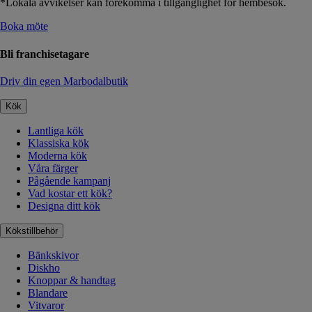
*Lokala avvikelser kan förekomma i tillgänglighet för hembesök.
Boka möte
Bli franchisetagare
Driv din egen Marbodalbutik
Kök
Lantliga kök
Klassiska kök
Moderna kök
Våra färger
Pågående kampanj
Vad kostar ett kök?
Designa ditt kök
Kökstillbehör
Bänkskivor
Diskho
Knoppar & handtag
Blandare
Vitvaror