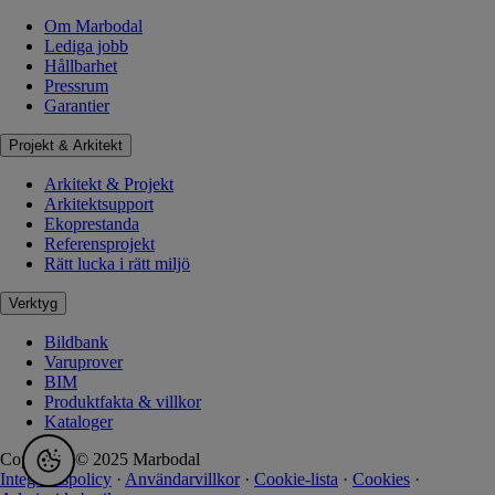
Om Marbodal
Lediga jobb
Hållbarhet
Pressrum
Garantier
Projekt & Arkitekt
Arkitekt & Projekt
Arkitektsupport
Ekoprestanda
Referensprojekt
Rätt lucka i rätt miljö
Verktyg
Bildbank
Varuprover
BIM
Produktfakta & villkor
Kataloger
Copyright © 2025 Marbodal
Integritetspolicy
·
Användarvillkor
·
Cookie-lista
·
Cookies
·