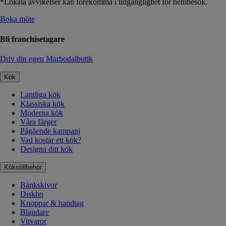
*Lokala avvikelser kan förekomma i tillgänglighet för hembesök.
Boka möte
Bli franchisetagare
Driv din egen Marbodalbutik
Kök
Lantliga kök
Klassiska kök
Moderna kök
Våra färger
Pågående kampanj
Vad kostar ett kök?
Designa ditt kök
Kökstillbehör
Bänkskivor
Diskho
Knoppar & handtag
Blandare
Vitvaror