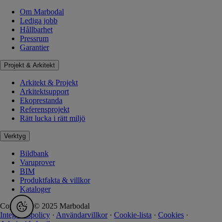
Om Marbodal
Lediga jobb
Hållbarhet
Pressrum
Garantier
Projekt & Arkitekt
Arkitekt & Projekt
Arkitektsupport
Ekoprestanda
Referensprojekt
Rätt lucka i rätt miljö
Verktyg
Bildbank
Varuprover
BIM
Produktfakta & villkor
Kataloger
Copyright © 2025 Marbodal
Integritetspolicy
·
Användarvillkor
·
Cookie-lista
·
Cookies
·