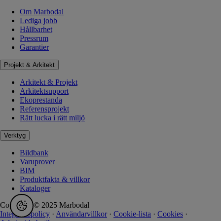
Om Marbodal
Lediga jobb
Hållbarhet
Pressrum
Garantier
Projekt & Arkitekt
Arkitekt & Projekt
Arkitektsupport
Ekoprestanda
Referensprojekt
Rätt lucka i rätt miljö
Verktyg
Bildbank
Varuprover
BIM
Produktfakta & villkor
Kataloger
Copyright © 2025 Marbodal
Integritetspolicy
·
Användarvillkor
·
Cookie-lista
·
Cookies
·