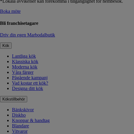
*Lokala avvikelser kan förekomma i tillgänglighet för hembesök.
Boka möte
Bli franchisetagare
Driv din egen Marbodalbutik
Kök
Lantliga kök
Klassiska kök
Moderna kök
Våra färger
Pågående kampanj
Vad kostar ett kök?
Designa ditt kök
Kökstillbehör
Bänkskivor
Diskho
Knoppar & handtag
Blandare
Vitvaror