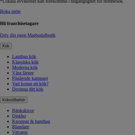
*Lokala avvikelser kan förekomma i tillgänglighet för hembesök.
Boka möte
Bli franchisetagare
Driv din egen Marbodalbutik
Kök
Lantliga kök
Klassiska kök
Moderna kök
Våra färger
Pågående kampanj
Vad kostar ett kök?
Designa ditt kök
Kökstillbehör
Bänkskivor
Diskho
Knoppar & handtag
Blandare
Vitvaror