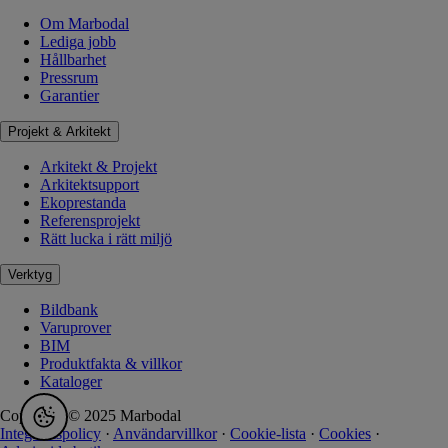
Om Marbodal
Lediga jobb
Hållbarhet
Pressrum
Garantier
Projekt & Arkitekt
Arkitekt & Projekt
Arkitektsupport
Ekoprestanda
Referensprojekt
Rätt lucka i rätt miljö
Verktyg
Bildbank
Varuprover
BIM
Produktfakta & villkor
Kataloger
Copyright © 2025 Marbodal
Integritetspolicy
·
Användarvillkor
·
Cookie-lista
·
Cookies
·