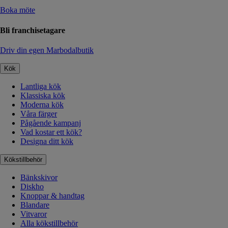
Boka möte
Bli franchisetagare
Driv din egen Marbodalbutik
Kök
Lantliga kök
Klassiska kök
Moderna kök
Våra färger
Pågående kampanj
Vad kostar ett kök?
Designa ditt kök
Kökstillbehör
Bänkskivor
Diskho
Knoppar & handtag
Blandare
Vitvaror
Alla kökstillbehör