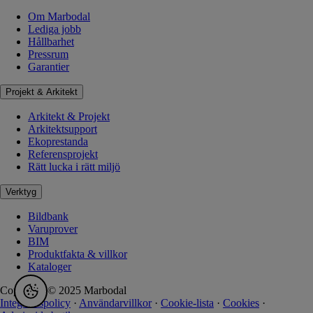
Om Marbodal
Lediga jobb
Hållbarhet
Pressrum
Garantier
Projekt & Arkitekt
Arkitekt & Projekt
Arkitektsupport
Ekoprestanda
Referensprojekt
Rätt lucka i rätt miljö
Verktyg
Bildbank
Varuprover
BIM
Produktfakta & villkor
Kataloger
Copyright © 2025 Marbodal
Integritetspolicy
·
Användarvillkor
·
Cookie-lista
·
Cookies
·