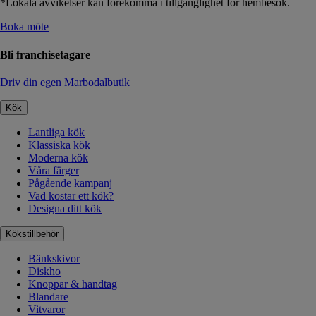
*Lokala avvikelser kan förekomma i tillgänglighet för hembesök.
Boka möte
Bli franchisetagare
Driv din egen Marbodalbutik
Kök
Lantliga kök
Klassiska kök
Moderna kök
Våra färger
Pågående kampanj
Vad kostar ett kök?
Designa ditt kök
Kökstillbehör
Bänkskivor
Diskho
Knoppar & handtag
Blandare
Vitvaror