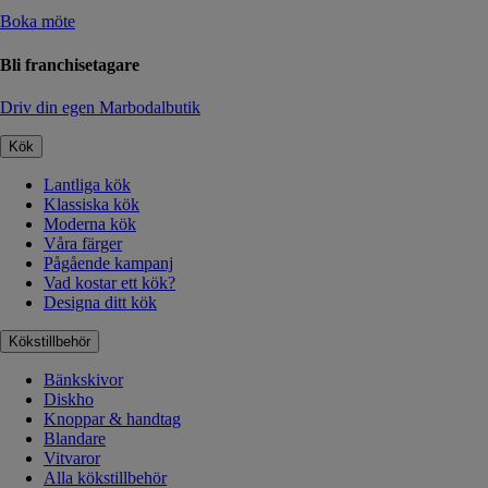
Boka möte
Bli franchisetagare
Driv din egen Marbodalbutik
Kök
Lantliga kök
Klassiska kök
Moderna kök
Våra färger
Pågående kampanj
Vad kostar ett kök?
Designa ditt kök
Kökstillbehör
Bänkskivor
Diskho
Knoppar & handtag
Blandare
Vitvaror
Alla kökstillbehör