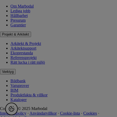
Om Marbodal
Lediga jobb
Hållbarhet
Pressrum
Garantier
Projekt & Arkitekt
Arkitekt & Projekt
Arkitektsupport
Ekoprestanda
Referensprojekt
Rätt lucka i rätt miljö
Verktyg
Bildbank
Varuprover
BIM
Produktfakta & villkor
Kataloger
Copyright © 2025 Marbodal
Integritetspolicy
·
Användarvillkor
·
Cookie-lista
·
Cookies
·