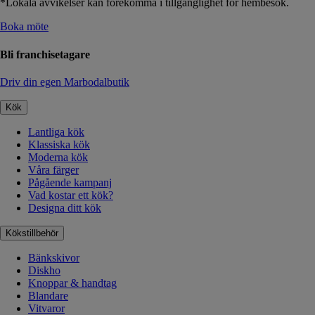
*Lokala avvikelser kan förekomma i tillgänglighet för hembesök.
Boka möte
Bli franchisetagare
Driv din egen Marbodalbutik
Kök
Lantliga kök
Klassiska kök
Moderna kök
Våra färger
Pågående kampanj
Vad kostar ett kök?
Designa ditt kök
Kökstillbehör
Bänkskivor
Diskho
Knoppar & handtag
Blandare
Vitvaror