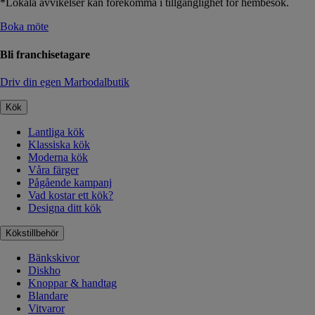
*Lokala avvikelser kan förekomma i tillgänglighet för hembesök.
Boka möte
Bli franchisetagare
Driv din egen Marbodalbutik
Kök
Lantliga kök
Klassiska kök
Moderna kök
Våra färger
Pågående kampanj
Vad kostar ett kök?
Designa ditt kök
Kökstillbehör
Bänkskivor
Diskho
Knoppar & handtag
Blandare
Vitvaror