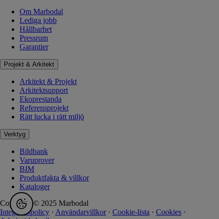
Om Marbodal
Lediga jobb
Hållbarhet
Pressrum
Garantier
Projekt & Arkitekt
Arkitekt & Projekt
Arkitektsupport
Ekoprestanda
Referensprojekt
Rätt lucka i rätt miljö
Verktyg
Bildbank
Varuprover
BIM
Produktfakta & villkor
Kataloger
Copyright © 2025 Marbodal
Integritetspolicy
·
Användarvillkor
·
Cookie-lista
·
Cookies
·