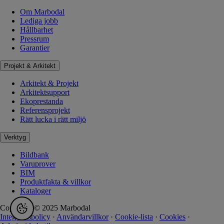
Om Marbodal
Lediga jobb
Hållbarhet
Pressrum
Garantier
Projekt & Arkitekt
Arkitekt & Projekt
Arkitektsupport
Ekoprestanda
Referensprojekt
Rätt lucka i rätt miljö
Verktyg
Bildbank
Varuprover
BIM
Produktfakta & villkor
Kataloger
Copyright © 2025 Marbodal
Integritetspolicy
·
Användarvillkor
·
Cookie-lista
·
Cookies
·