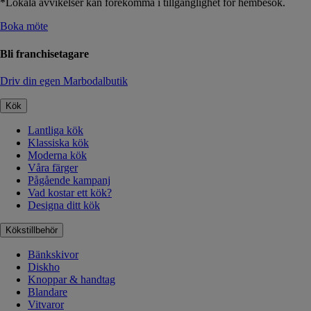
*Lokala avvikelser kan förekomma i tillgänglighet för hembesök.
Boka möte
Bli franchisetagare
Driv din egen Marbodalbutik
Kök
Lantliga kök
Klassiska kök
Moderna kök
Våra färger
Pågående kampanj
Vad kostar ett kök?
Designa ditt kök
Kökstillbehör
Bänkskivor
Diskho
Knoppar & handtag
Blandare
Vitvaror