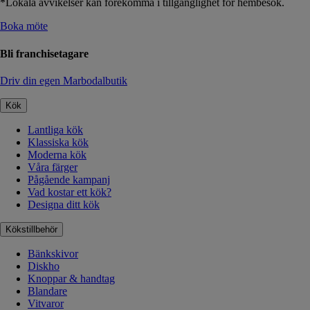
*Lokala avvikelser kan förekomma i tillgänglighet för hembesök.
Boka möte
Bli franchisetagare
Driv din egen Marbodalbutik
Kök
Lantliga kök
Klassiska kök
Moderna kök
Våra färger
Pågående kampanj
Vad kostar ett kök?
Designa ditt kök
Kökstillbehör
Bänkskivor
Diskho
Knoppar & handtag
Blandare
Vitvaror