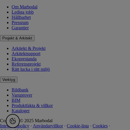
Om Marbodal
Lediga jobb
Hållbarhet
Pressrum
Garantier
Projekt & Arkitekt
Arkitekt & Projekt
Arkitektsupport
Ekoprestanda
Referensprojekt
Rätt lucka i rätt miljö
Verktyg
Bildbank
Varuprover
BIM
Produktfakta & villkor
Kataloger
Copyright © 2025 Marbodal
Integritetspolicy
·
Användarvillkor
·
Cookie-lista
·
Cookies
·