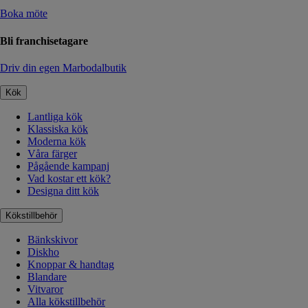
Boka möte
Bli franchisetagare
Driv din egen Marbodalbutik
Kök
Lantliga kök
Klassiska kök
Moderna kök
Våra färger
Pågående kampanj
Vad kostar ett kök?
Designa ditt kök
Kökstillbehör
Bänkskivor
Diskho
Knoppar & handtag
Blandare
Vitvaror
Alla kökstillbehör