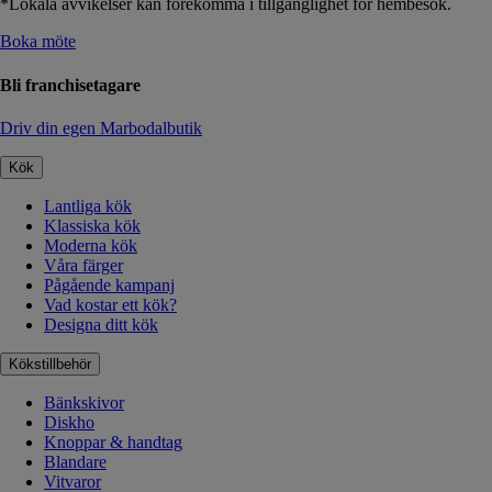
*Lokala avvikelser kan förekomma i tillgänglighet för hembesök.
Boka möte
Bli franchisetagare
Driv din egen Marbodalbutik
Kök
Lantliga kök
Klassiska kök
Moderna kök
Våra färger
Pågående kampanj
Vad kostar ett kök?
Designa ditt kök
Kökstillbehör
Bänkskivor
Diskho
Knoppar & handtag
Blandare
Vitvaror