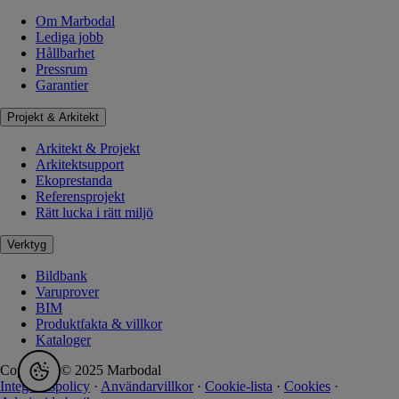
Om Marbodal
Lediga jobb
Hållbarhet
Pressrum
Garantier
Projekt & Arkitekt
Arkitekt & Projekt
Arkitektsupport
Ekoprestanda
Referensprojekt
Rätt lucka i rätt miljö
Verktyg
Bildbank
Varuprover
BIM
Produktfakta & villkor
Kataloger
Copyright © 2025 Marbodal
Integritetspolicy
·
Användarvillkor
·
Cookie-lista
·
Cookies
·