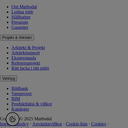
Om Marbodal
Lediga jobb
Hållbarhet
Pressrum
Garantier
Projekt & Arkitekt
Arkitekt & Projekt
Arkitektsupport
Ekoprestanda
Referensprojekt
Rätt lucka i rätt miljö
Verktyg
Bildbank
Varuprover
BIM
Produktfakta & villkor
Kataloger
Copyright © 2025 Marbodal
Integritetspolicy
·
Användarvillkor
·
Cookie-lista
·
Cookies
·