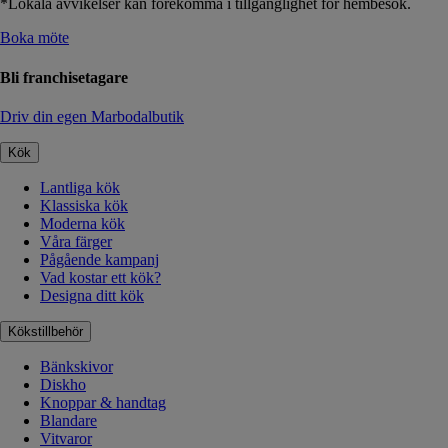
*Lokala avvikelser kan förekomma i tillgänglighet för hembesök.
Boka möte
Bli franchisetagare
Driv din egen Marbodalbutik
Kök
Lantliga kök
Klassiska kök
Moderna kök
Våra färger
Pågående kampanj
Vad kostar ett kök?
Designa ditt kök
Kökstillbehör
Bänkskivor
Diskho
Knoppar & handtag
Blandare
Vitvaror