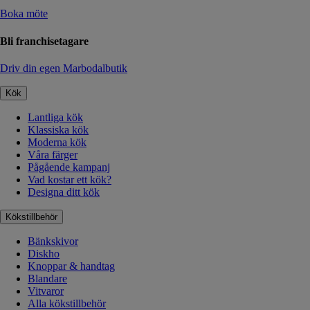
Boka möte
Bli franchisetagare
Driv din egen Marbodalbutik
Kök
Lantliga kök
Klassiska kök
Moderna kök
Våra färger
Pågående kampanj
Vad kostar ett kök?
Designa ditt kök
Kökstillbehör
Bänkskivor
Diskho
Knoppar & handtag
Blandare
Vitvaror
Alla kökstillbehör