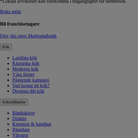
*Lokala avvikelser kan förekomma i tillgänglighet för hembesök.
Boka möte
Bli franchisetagare
Driv din egen Marbodalbutik
Kök
Lantliga kök
Klassiska kök
Moderna kök
Våra färger
Pågående kampanj
Vad kostar ett kök?
Designa ditt kök
Kökstillbehör
Bänkskivor
Diskho
Knoppar & handtag
Blandare
Vitvaror