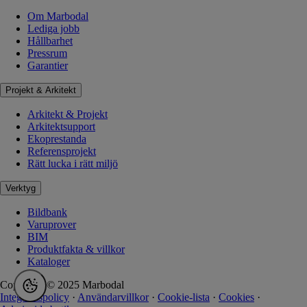
Om Marbodal
Lediga jobb
Hållbarhet
Pressrum
Garantier
Projekt & Arkitekt
Arkitekt & Projekt
Arkitektsupport
Ekoprestanda
Referensprojekt
Rätt lucka i rätt miljö
Verktyg
Bildbank
Varuprover
BIM
Produktfakta & villkor
Kataloger
Copyright © 2025 Marbodal
Integritetspolicy
·
Användarvillkor
·
Cookie-lista
·
Cookies
·