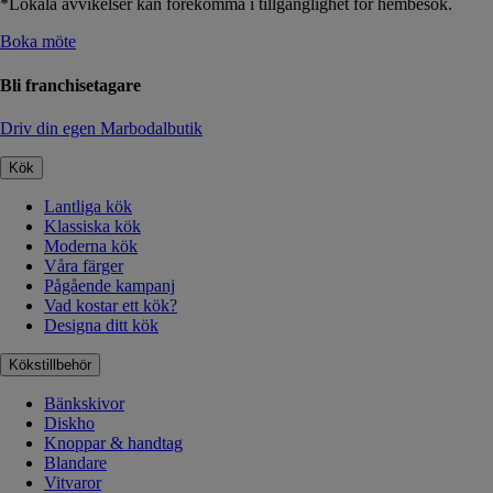
*Lokala avvikelser kan förekomma i tillgänglighet för hembesök.
Boka möte
Bli franchisetagare
Driv din egen Marbodalbutik
Kök
Lantliga kök
Klassiska kök
Moderna kök
Våra färger
Pågående kampanj
Vad kostar ett kök?
Designa ditt kök
Kökstillbehör
Bänkskivor
Diskho
Knoppar & handtag
Blandare
Vitvaror