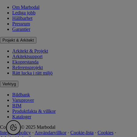
Om Marbodal
Lediga jobb
Hållbarhet
Pressrum
Garantier
Projekt & Arkitekt
Arkitekt & Projekt
Arkitektsupport
Ekoprestanda
Referensprojekt
Rätt lucka i rätt miljö
Verktyg
Bildbank
Varuprover
BIM
Produktfakta & villkor
Kataloger
Copyright © 2025 Marbodal
Integritetspolicy
·
Användarvillkor
·
Cookie-lista
·
Cookies
·