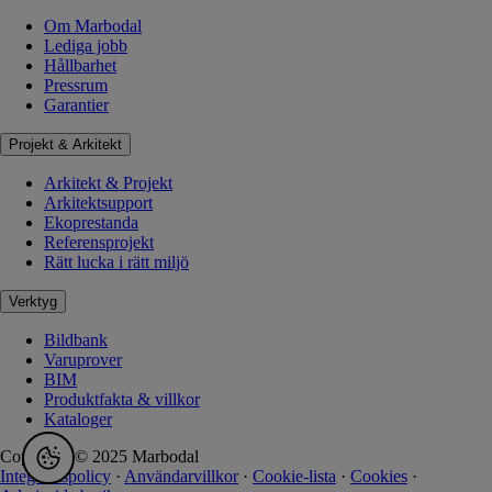
Om Marbodal
Lediga jobb
Hållbarhet
Pressrum
Garantier
Projekt & Arkitekt
Arkitekt & Projekt
Arkitektsupport
Ekoprestanda
Referensprojekt
Rätt lucka i rätt miljö
Verktyg
Bildbank
Varuprover
BIM
Produktfakta & villkor
Kataloger
Copyright © 2025 Marbodal
Integritetspolicy
·
Användarvillkor
·
Cookie-lista
·
Cookies
·