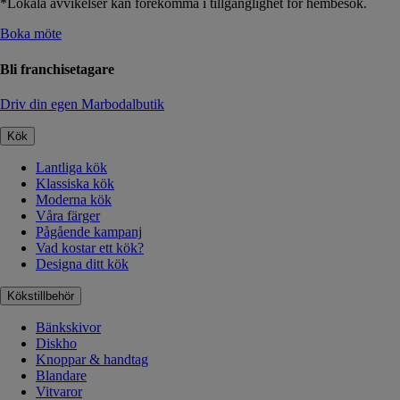
*Lokala avvikelser kan förekomma i tillgänglighet för hembesök.
Boka möte
Bli franchisetagare
Driv din egen Marbodalbutik
Kök
Lantliga kök
Klassiska kök
Moderna kök
Våra färger
Pågående kampanj
Vad kostar ett kök?
Designa ditt kök
Kökstillbehör
Bänkskivor
Diskho
Knoppar & handtag
Blandare
Vitvaror