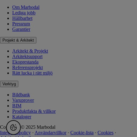
Om Marbodal
Lediga jobb
Hållbarhet
Pressrum
Garantier
Projekt & Arkitekt
Arkitekt & Projekt
Arkitektsupport
Ekoprestanda
Referensprojekt
Rätt lucka i rätt miljö
Verktyg
Bildbank
Varuprover
BIM
Produktfakta & villkor
Kataloger
Copyright © 2025 Marbodal
Integritetspolicy
·
Användarvillkor
·
Cookie-lista
·
Cookies
·