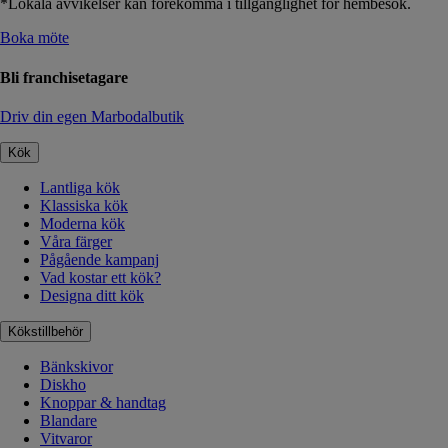
*Lokala avvikelser kan förekomma i tillgänglighet för hembesök.
Boka möte
Bli franchisetagare
Driv din egen Marbodalbutik
Kök
Lantliga kök
Klassiska kök
Moderna kök
Våra färger
Pågående kampanj
Vad kostar ett kök?
Designa ditt kök
Kökstillbehör
Bänkskivor
Diskho
Knoppar & handtag
Blandare
Vitvaror