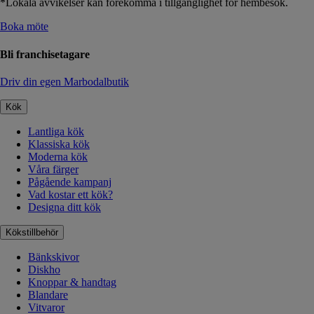
*Lokala avvikelser kan förekomma i tillgänglighet för hembesök.
Boka möte
Bli franchisetagare
Driv din egen Marbodalbutik
Kök
Lantliga kök
Klassiska kök
Moderna kök
Våra färger
Pågående kampanj
Vad kostar ett kök?
Designa ditt kök
Kökstillbehör
Bänkskivor
Diskho
Knoppar & handtag
Blandare
Vitvaror