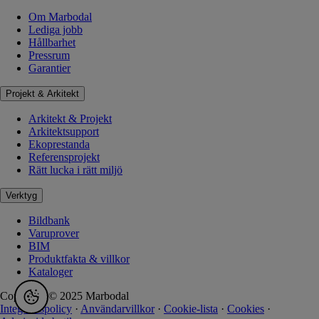
Om Marbodal
Lediga jobb
Hållbarhet
Pressrum
Garantier
Projekt & Arkitekt
Arkitekt & Projekt
Arkitektsupport
Ekoprestanda
Referensprojekt
Rätt lucka i rätt miljö
Verktyg
Bildbank
Varuprover
BIM
Produktfakta & villkor
Kataloger
Copyright © 2025 Marbodal
Integritetspolicy
·
Användarvillkor
·
Cookie-lista
·
Cookies
·