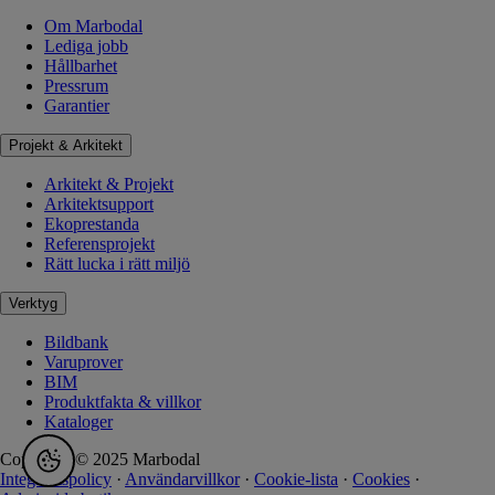
Om Marbodal
Lediga jobb
Hållbarhet
Pressrum
Garantier
Projekt & Arkitekt
Arkitekt & Projekt
Arkitektsupport
Ekoprestanda
Referensprojekt
Rätt lucka i rätt miljö
Verktyg
Bildbank
Varuprover
BIM
Produktfakta & villkor
Kataloger
Copyright © 2025 Marbodal
Integritetspolicy
·
Användarvillkor
·
Cookie-lista
·
Cookies
·