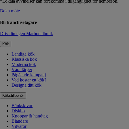
*Lokala avvikelser kan förekomma i tillgänglighet för hembesök.
Boka möte
Bli franchisetagare
Driv din egen Marbodalbutik
Kök
Lantliga kök
Klassiska kök
Moderna kök
Våra färger
Pågående kampanj
Vad kostar ett kök?
Designa ditt kök
Kökstillbehör
Bänkskivor
Diskho
Knoppar & handtag
Blandare
Vitvaror