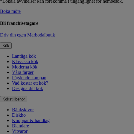
*Lokala avvikelser kan förekomma i tillgänglighet för hembesök.
Boka möte
Bli franchisetagare
Driv din egen Marbodalbutik
Kök
Lantliga kök
Klassiska kök
Moderna kök
Våra färger
Pågående kampanj
Vad kostar ett kök?
Designa ditt kök
Kökstillbehör
Bänkskivor
Diskho
Knoppar & handtag
Blandare
Vitvaror