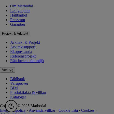
Om Marbodal
Lediga jobb
Hållbarhet
Pressrum
Garantier
Projekt & Arkitekt
Arkitekt & Projekt
Arkitektsupport
Ekoprestanda
Referensprojekt
Rätt lucka i rätt miljö
Verktyg
Bildbank
Varuprover
BIM
Produktfakta & villkor
Kataloger
Copyright © 2025 Marbodal
Integritetspolicy
·
Användarvillkor
·
Cookie-lista
·
Cookies
·