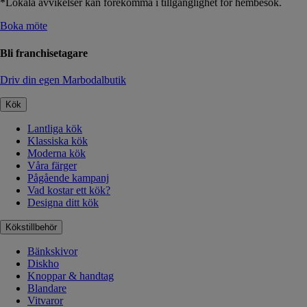
*Lokala avvikelser kan förekomma i tillgänglighet för hembesök.
Boka möte
Bli franchisetagare
Driv din egen Marbodalbutik
Kök
Lantliga kök
Klassiska kök
Moderna kök
Våra färger
Pågående kampanj
Vad kostar ett kök?
Designa ditt kök
Kökstillbehör
Bänkskivor
Diskho
Knoppar & handtag
Blandare
Vitvaror