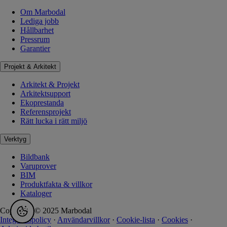
Om Marbodal
Lediga jobb
Hållbarhet
Pressrum
Garantier
Projekt & Arkitekt
Arkitekt & Projekt
Arkitektsupport
Ekoprestanda
Referensprojekt
Rätt lucka i rätt miljö
Verktyg
Bildbank
Varuprover
BIM
Produktfakta & villkor
Kataloger
Copyright © 2025 Marbodal
Integritetspolicy
·
Användarvillkor
·
Cookie-lista
·
Cookies
·